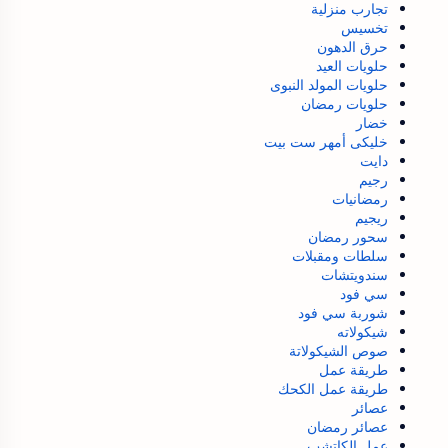
تجارب منزلية
تخسيس
حرق الدهون
حلويات العيد
حلويات المولد النبوى
حلويات رمضان
خضار
خليكى أمهر ست بيت
دايت
رجيم
رمضانيات
ريجيم
سحور رمضان
سلطات ومقبلات
سندويتشات
سي فود
شوربة سي فود
شيكولاته
صوص الشيكولاتة
طريقة عمل
طريقة عمل الكحك
عصائر
عصائر رمضان
عمل الكاتشب