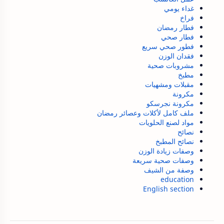
غداء يومي
فراخ
فطار رمضان
فطار صحي
فطور صحي سريع
فقدان الوزن
مشروبات صحية
مطبخ
مقبلات ومشهيات
مكرونة
مكرونة نجرسكو
ملف كامل لأكلات وعصائر رمضان
مواد لصنع الحلويات
نصائح
نصائح المطبخ
وصفات زيادة الوزن
وصفات صحية سريعة
وصفة من الشيف
education
English section