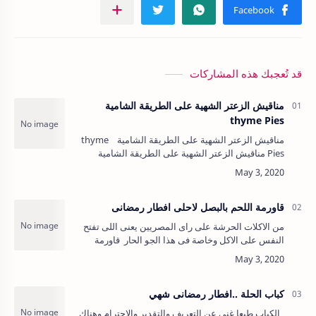
قد تُعجبك هذه المشاركات
مناقيش الزعتر الشهية على الطريقة الشامية
thyme Pies
مناقيش الزعتر الشهية على الطريقة الشامية thyme
Pies مناقيش الزعتر الشهية على الطريقة الشامية
thyme Pies سبق وقدمت لكم " طريقة عمل خلطة
ال…
قاورمة اللحم بالبصل لاحلى افطار رمضانى
من الاكلات الحرشة على راى المصريين يعنى اللى تفتح
النفس على الاكل وخاصة فى هذا الجو الحار قاورمة
اللحم وهى سهلة جدا فى صنعها فهى لا تحتاج سوى حلة
واحدة للطبخ يعنى م…
كباب الحلة ..افطار رمضانى شهي
الكباب طبعا غنى عن التعريف والتقدير والاحترام وهناك