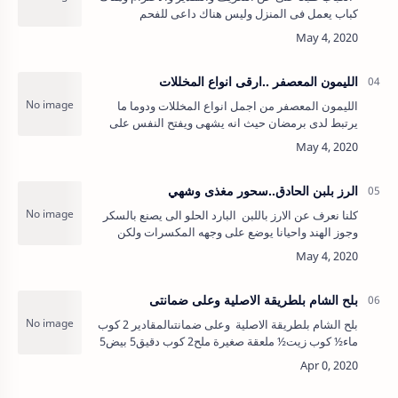
كباب يعمل فى المنزل وليس هناك داعى للفحم
والمروحة والدخان ... فهو يطبخ فى الحلة ومن هنا تم
تعريفه بكباب …
الليمون المعصفر ..ارقى انواع المخللات
الليمون المعصفر من اجمل انواع المخللات ودوما ما
يرتبط لدى برمضان حيث انه يشهى ويفتح النفس على
الاكل ويلائم تناوله مع اى طبخة سواء سمك او لحوم
وكثيرا ما نتستخدمه فى خ…
الرز بلبن الحادق..سحور مغذى وشهي
كلنا نعرف عن الارز باللبن البارد الحلو الى يصنع بالسكر
وجوز الهند واحيانا يوضع على وجهه المكسرات ولكن
وصفة الارز باللبن الغير مسكر دى وصفة قديمة من ايام
جدتى وكانوا…
بلح الشام بلطريقة الاصلية وعلى ضمانتى
بلح الشام بلطريقة الاصلية وعلى ضمانتىالمقادير 2 كوب
ماء½ كوب زيت½ ملعقة صغيرة ملح2 كوب دقيق5 بيض5
صفار بيضزيت للقليشربات (قطر) باردالطريقة- يُوضع
الماء والزيت في وعا…