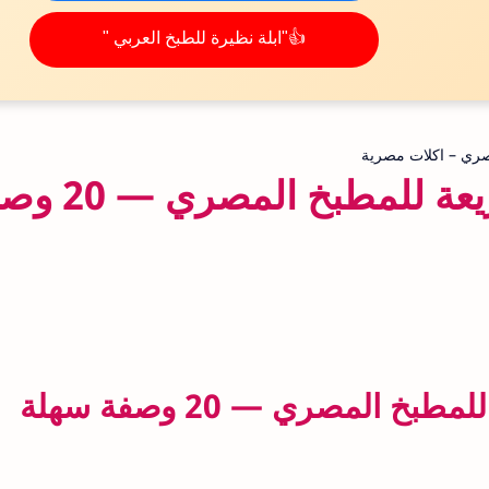
👍"ابلة نظيرة للطبخ العربي "
ري – اكلات مصرية
افكار غداء يومية سريعة للمطب
أفكار غداء يومية سريعة للمطبخ المصري — 20 وصفة سهلة