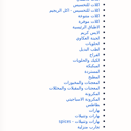
اكلات للتخسيس
اكلات للتخسيس - اكل الريجيم
اكلات متنوعة
اكلات موفرة
الاطباق الرئيسية
الايس كريم
الجبنة العكاوي
الحلويات
الطب البديل
الفراخ
الكيك والحلويات
المبكبكة
المستردة
المطبخ
المعجنات والمخبوزات
المعجنات والمقبلات والمخللات
المكرونة
المكرونة الاسباجيتي
بطاطس
بهارات
بهارات وتتبيلات
بهارات وتتبيلات - spices
تجارب منزلية