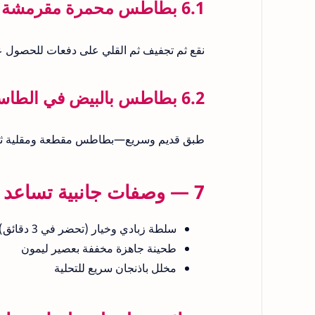
6.1 بطاطس محمرة مقرمشة (نصيحة للقلي)
نقع ثم تجفيف ثم القلي على دفعات للحصول 
6.2 بطاطس بالبيض في الطاسة
طبق قديم وسريع—بطاطس مقطعة ومقلية ثم ت
7 — وصفات جانبية تساعد في تجهيز السفرة بسرعة
سلطة زبادي وخيار (تحضر في 3 دقائق)
طحينة جاهزة مخففة بعصير ليمون
مخلل باذنجان سريع للتحلية