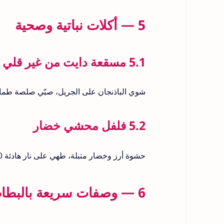
5 — أكلات نباتية وصحية
5.1 مسقعة دايت من غير قلي
شوي الباذنجان على الجريل، صبّي صلصة طماطم خفيفة واخبزي
5.2 فلفل محشي خضار
حشوة أرز وخضار متبلة، طهي على نار هادئة 20–25 دقيقة تكفي لأسرة صغيرة.
6 — وصفات سريعة بالبطاطس