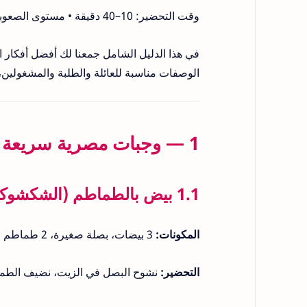
وقت التحضير: 10–40 دقيقة • مستوى الصعوبة: سهل إلى متوسط • آخر تحديث: 24 نوفمبر 2025
في هذا الدليل الشامل جمعنا لك أفضل أفكار ا
الوصفات مناسبة للعائلة والطلبة والمشغولين،
1 — وجبات مصرية سريعة جدًا (أقل من 20 دقيقة)
1.1 بيض بالطماطم (الشكشوكة المصرية)
المكونات:
3 بيضات، بصلة صغيرة، 2 طماطم مفرومة، فلفل رومي اختياري، ملح وفلفل، ملعقة زيت.
التحضير:
نشوح البصل في الزيت، نضيف الطماطم والفلفل