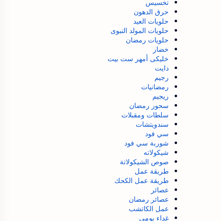
تخسيس
حرق الدهون
حلويات العيد
حلويات المولد النبوى
حلويات رمضان
خضار
خليكى أمهر ست بيت
دايت
رجيم
رمضانيات
ريجيم
سحور رمضان
سلطات ومقبلات
سندويتشات
سي فود
شوربة سي فود
شيكولاته
صوص الشيكولاتة
طريقة عمل
طريقة عمل الكحك
عصائر
عصائر رمضان
عمل الكاتشب
غداء يومي