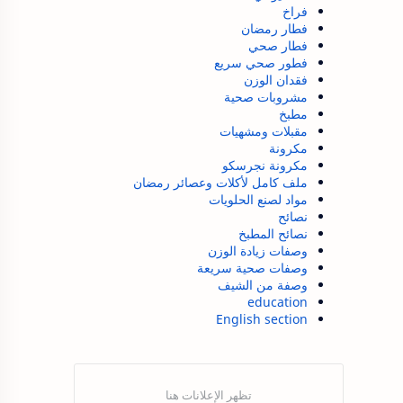
فراخ
فطار رمضان
فطار صحي
فطور صحي سريع
فقدان الوزن
مشروبات صحية
مطبخ
مقبلات ومشهيات
مكرونة
مكرونة نجرسكو
ملف كامل لأكلات وعصائر رمضان
مواد لصنع الحلويات
نصائح
نصائح المطبخ
وصفات زيادة الوزن
وصفات صحية سريعة
وصفة من الشيف
education
English section