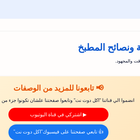
ونصائح المطبخ
قت والمجهود.
📢 تابعونا للمزيد من الوصفات
انضموا الي قناتنا "اكل دوت نت" وتابعوا صفحتنا علشان تكونوا جزء من ال
▶ اشتركي في قناة اليوتيوب
👍 تابعي صفحتنا على فيسبوك"اكل دوت نت"