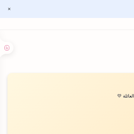
عائلة 💛