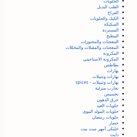
الحلويات
الطب البديل
الفراخ
الكيك والحلويات
المبكبكة
المستردة
المطبخ
المعجنات والمخبوزات
المعجنات والمقبلات والمخللات
المكرونة
المكرونة الاسباجيتي
بطاطس
بهارات
بهارات وتتبيلات
بهارات وتتبيلات - spices
تجارب منزلية
تخسيس
حرق الدهون
حلويات العيد
حلويات المولد النبوى
حلويات رمضان
خضار
خليكى أمهر ست بيت
دايت