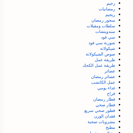
رجيم
رمضانيات
ريجيم
سحور رمضان
سلطات ومقبلات
سندويتشات
سي فود
شوربة سي فود
شيكولاته
صوص الشيكولاتة
طريقة عمل
طريقة عمل الكحك
عصائر
عصائر رمضان
عمل الكاتشب
غداء يومي
فراخ
فطار رمضان
فطار صحي
فطور صحي سريع
فقدان الوزن
مشروبات صحية
مطبخ
مقبلات ومشهيات