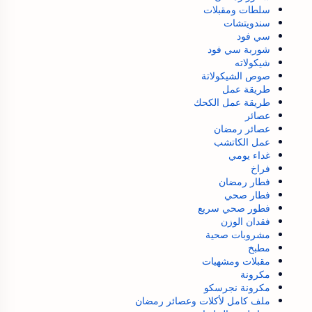
سلطات ومقبلات
سندويتشات
سي فود
شوربة سي فود
شيكولاته
صوص الشيكولاتة
طريقة عمل
طريقة عمل الكحك
عصائر
عصائر رمضان
عمل الكاتشب
غداء يومي
فراخ
فطار رمضان
فطار صحي
فطور صحي سريع
فقدان الوزن
مشروبات صحية
مطبخ
مقبلات ومشهيات
مكرونة
مكرونة نجرسكو
ملف كامل لأكلات وعصائر رمضان