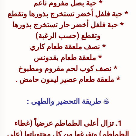
* حبة بصل مفروم ناعم
* حبة فلفل أخضر تستخرج بذورها وتقطع
* حبة فلفل أخضر حار تستخرج بذورها
وتقطع (حسب الرغبة)
* نصف ملعقة طعام كاري
* ملعقة طعام بقدونس
* نصف كوب لحم مفروم ومطبوخ
* ملعقة طعام عصير ليمون حامض .
♨ طريقة التحضير والطهى :
1. تزال أعلى الطماطم عرضياً (غطاء
الطماطم) وتفرغها من كل محتوياتها (على