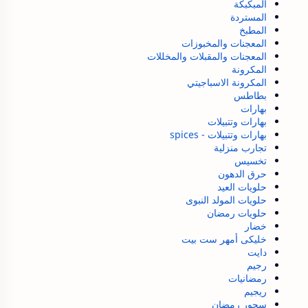
المبكبكة
المستردة
المطبخ
المعجنات والمخبوزات
المعجنات والمقبلات والمخللات
المكرونة
المكرونة الاسباجيتي
بطاطس
بهارات
بهارات وتتبيلات
بهارات وتتبيلات - spices
تجارب منزلية
تخسيس
حرق الدهون
حلويات العيد
حلويات المولد النبوى
حلويات رمضان
خضار
خليكى أمهر ست بيت
دايت
رجيم
رمضانيات
ريجيم
سحور رمضان