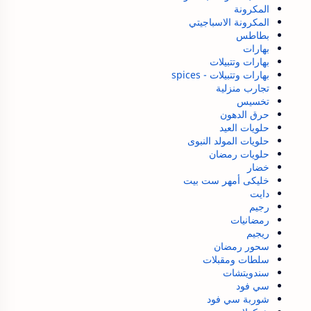
المكرونة
المكرونة الاسباجيتي
بطاطس
بهارات
بهارات وتتبيلات
بهارات وتتبيلات - spices
تجارب منزلية
تخسيس
حرق الدهون
حلويات العيد
حلويات المولد النبوى
حلويات رمضان
خضار
خليكى أمهر ست بيت
دايت
رجيم
رمضانيات
ريجيم
سحور رمضان
سلطات ومقبلات
سندويتشات
سي فود
شوربة سي فود