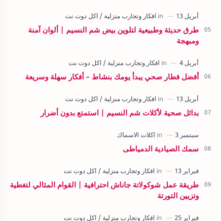
طرق حديثة وطبيعية لتلوين بيض شم النسيم | ألوان آمنة
ومبهجة
أفضل فطار صحي يبدأ يومك بنشاط – أفكار سهلة وسريعة
بدائل صحية لأكلات شم النسيم | استمتع بدون أضرار
سمك الصيادية الدمياطى
طريقة عمل شوكولاتة جاناش احترافية | القوام المثالي لتغطية
وتزيين التورتة