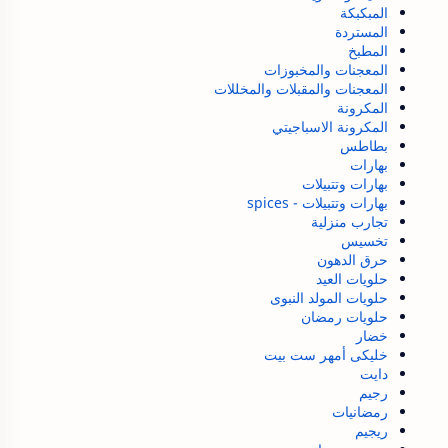
المبكبكة
المستردة
المطبخ
المعجنات والمخبوزات
المعجنات والمقبلات والمخللات
المكرونة
المكرونة الاسباجيتي
بطاطس
بهارات
بهارات وتتبيلات
بهارات وتتبيلات - spices
تجارب منزلية
تخسيس
حرق الدهون
حلويات العيد
حلويات المولد النبوى
حلويات رمضان
خضار
خليكى أمهر ست بيت
دايت
رجيم
رمضانيات
ريجيم