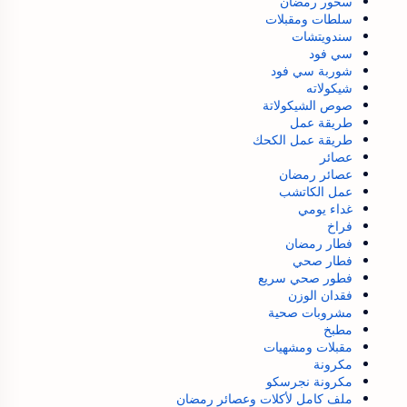
سحور رمضان
سلطات ومقبلات
سندويتشات
سي فود
شوربة سي فود
شيكولاته
صوص الشيكولاتة
طريقة عمل
طريقة عمل الكحك
عصائر
عصائر رمضان
عمل الكاتشب
غداء يومي
فراخ
فطار رمضان
فطار صحي
فطور صحي سريع
فقدان الوزن
مشروبات صحية
مطبخ
مقبلات ومشهيات
مكرونة
مكرونة نجرسكو
ملف كامل لأكلات وعصائر رمضان