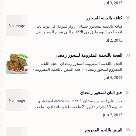
الرغبة).فاكهة الموسم حسب الرغبة.بشر ليمون أو عصير
ليمون. …
كنافه بالجبنه للسحور
كنافه بالجبنه للسحور حبيباتى زوار مدونة اكل دوت نت
اقدم لكم اليوم طبق من الاكلات التى تصلح للسحور فى
رمضان وهو الكنافة بالجبنة المقادير المستخدمه لعم…
العجة باللحمة المفرومة لسحور رمضان
العجة باللحمة المفرومة لسحور رمضان عجة اللحم
المفروم لسحور رمضان - عجة البيض باللحمة المفرومة -
العجة باللحم المفروم - عجة البيض لسحور رمضان
مقادير عمل عجة اللح…
خبز النان لسحور رمضان
خبز النان لسحور رمضان www.akll.net 2ملعقة شاي
خميرة-450جرام دقيق - 2 ملعقة طعام ماء دافئ - ملعقة
شاي خميرة - 150جرام زبادي او روب - ربع ملعقة شاي
سكر- 15…
البيض باللحم المفروم