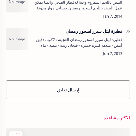
البيض باللحم المفروم وجبة للافطار الصحي وايضا يمكن
عمل البيض باللحم لسحور رمضان حبيباتى زوار مدونة
اكل دوت نت اقدم لكم اليوم طبق من الاكلات التى تصلح
لوجبة الفطور او&…
فطيرة ليتل سيزر لسحور رمضان
فطيرة ليتل سيزر لسحور رمضان العجينة : 2كوب دقيق
أبيض - ملعقة كبيرة خميرة - فنجان زيت - بيضة - ماء
دافي للعجن - الحشوة.. جبنه كرافت سائله مرتديلا - دجاج
مقطع …
إرسال تعليق
الاكثر مشاهدة