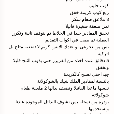
كوب حليب
ربع كوب كريمة خفق
3 ملاعق طعام سكر
ثمن ملعقة صغيرة فانيلا
تخفق المقادير جيدا في الخلاط ثم نتوقف ثانية ونكرر
العملية ثم يصب في اكواب التقديم
بس من تجربتي لو عندك الايس كريم لا تضعيه مثلج بل
اتركيه
5 دقائق عنده اخذه من الفريزر حتى يذوب الثلج قليلا
ونخفق
جيدا حتى تصبح كالكريمة
بالنسبة لمقادير الملك شيك بالشوكولاتة
نفسها ماعدا الفانيلا ونضيف بدالها 2 ملعقة طعام
شوكولاتة
بودرة من نستلة بس نشوف البدائل الموجودة عندنا
ونستخدمها