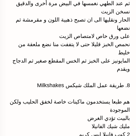
ثم عند الطهي نغمسها في البيض مرة أخرى والدقيق
نسخن الزيت
الحار ونقليها الى ان تصبح ذهبية اللون و مقرمشة ثم
نضعها
على ورق خاص لامتصاص الزيت
نحمص الخبز قليلا حتى لا يتففت منا نضع ملعقة من
خليط
المايونيز على الخبز ثم الخس المقطع صغير ثم الدجاج
ويقدم
8. طريقة عمل الملك شيكس Milkshakes
هم طبعا يستخدمون ماكينات خاصة لخفق الحليب ولكن
الموجودة
بالبيت تؤدي الغرض
مليك شيك الفانيلا
2 كوب فانيلا ايس كريم