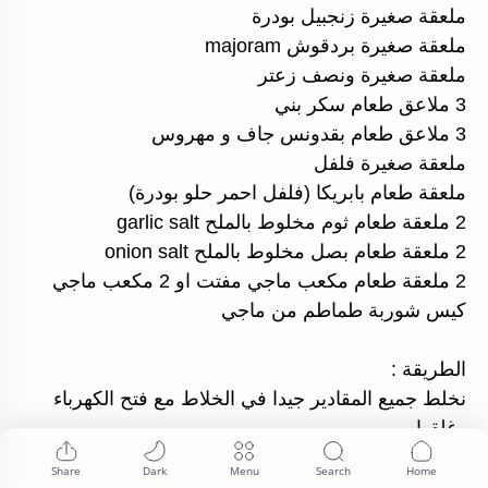
ملعقة صغيرة زنجبيل بودرة
ملعقة صغيرة بردقوش majoram
ملعقة صغيرة ونصف زعتر
3 ملاعق طعام سكر بني
3 ملاعق طعام بقدونس جاف و مهروس
ملعقة صغيرة فلفل
ملعقة طعام بابريكا (فلفل احمر حلو بودرة)
2 ملعقة طعام ثوم مخلوط بالملح garlic salt
2 ملعقة طعام بصل مخلوط بالملح onion salt
2 ملعقة طعام مكعب ماجي مفتت او 2 مكعب ماجي
كيس شوربة طماطم من ماجي
الطريقة :
نخلط جميع المقادير جيدا في الخلاط مع فتح الكهرباء
وغلقها
عدة مرات لمدة من 4-3 دقائق يعني نخلط ونتوقف ثم
نخلط