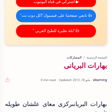
▶ اشتركي في قناة اليوتيوب
👍 تابعي صفحتنا على فيسبوك"اكل دوت نت"
👍"ابلة نظيرة للطبخ العربي "
المشاركات
الصفحة الرئيسية
بهارات البريانى
0 min read
بهارات البريانىركزى معاى علشان طويله
شويه