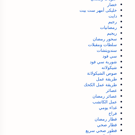
خضار
خليكى أمهر ست بيت
دايت
رجيم
رمضانيات
ريجيم
سحور رمضان
سلطات ومقبلات
سندويتشات
سي فود
شوربة سي فود
شيكولاته
صوص الشيكولاتة
طريقة عمل
طريقة عمل الكحك
عصائر
عصائر رمضان
عمل الكاتشب
غداء يومي
فراخ
فطار رمضان
فطار صحي
فطور صحي سريع