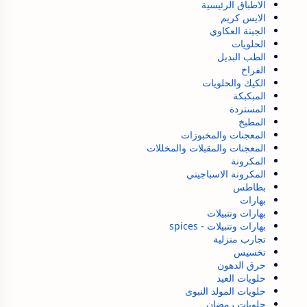
الاطباق الرئيسية
الايس كريم
الجبنة العكاوي
الحلويات
الطب البديل
الفراخ
الكيك والحلويات
المبكبكة
المستردة
المطبخ
المعجنات والمخبوزات
المعجنات والمقبلات والمخللات
المكرونة
المكرونة الاسباجيتي
بطاطس
بهارات
بهارات وتتبيلات
بهارات وتتبيلات - spices
تجارب منزلية
تخسيس
حرق الدهون
حلويات العيد
حلويات المولد النبوى
حلويات رمضان