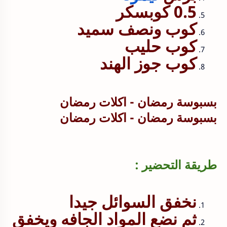
0.5 كوبسكر
كوب ونصف سميد
كوب حليب
كوب جوز الهند
بسبوسة رمضان - اكلات رمضان
بسبوسة رمضان - اكلات رمضان
طريقة التحضير :
نخفق السوائل جيدا
ثم نضع المواد الجافه ويخفق