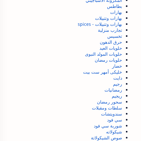
المكرونة الاسباجيتي
بطاطس
بهارات
بهارات وتتبيلات
بهارات وتتبيلات - spices
تجارب منزلية
تخسيس
حرق الدهون
حلويات العيد
حلويات المولد النبوى
حلويات رمضان
خضار
خليكى أمهر ست بيت
دايت
رجيم
رمضانيات
ريجيم
سحور رمضان
سلطات ومقبلات
سندويتشات
سي فود
شوربة سي فود
شيكولاته
صوص الشيكولاتة