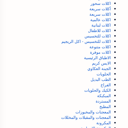
اكلات سحور
أكلات سريعة
اكلات سريعة
اكلات عالمية
اكلات لبنانية
اكلات للاطفال
اكلات للتخسيس
اكلات للتخسيس - اكل الريجيم
اكلات متنوعة
اكلات موفرة
الاطباق الرئيسية
الايس كريم
الجبنة العكاوي
الحلويات
الطب البديل
الفراخ
الكيك والحلويات
المبكبكة
المستردة
المطبخ
المعجنات والمخبوزات
المعجنات والمقبلات والمخللات
المكرونة