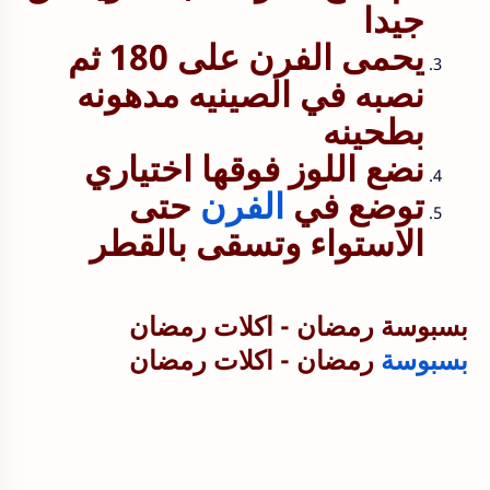
جيدا
يحمى الفرن على 180 ثم
نصبه في الصينيه مدهونه
بطحينه
نضع اللوز فوقها اختياري
توضع في
الفرن
حتى
الاستواء وتسقى بالقطر
بسبوسة رمضان - اكلات رمضان
بسبوسة
رمضان - اكلات رمضان