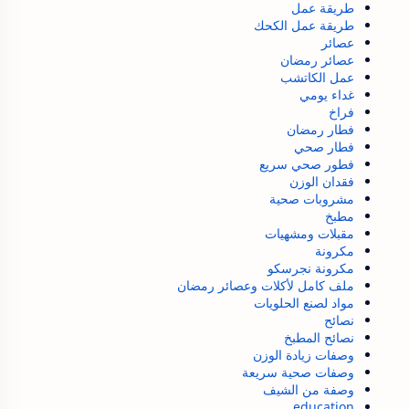
طريقة عمل
طريقة عمل الكحك
عصائر
عصائر رمضان
عمل الكاتشب
غداء يومي
فراخ
فطار رمضان
فطار صحي
فطور صحي سريع
فقدان الوزن
مشروبات صحية
مطبخ
مقبلات ومشهيات
مكرونة
مكرونة نجرسكو
ملف كامل لأكلات وعصائر رمضان
مواد لصنع الحلويات
نصائح
نصائح المطبخ
وصفات زيادة الوزن
وصفات صحية سريعة
وصفة من الشيف
education