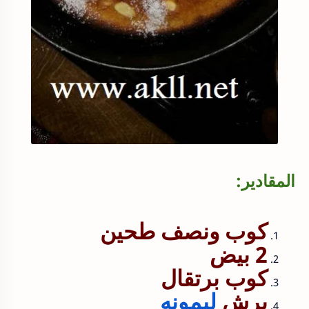
المقادير:
كوب ونصف طحين
2 بيض
كوب برتقال
برش
ليمونه