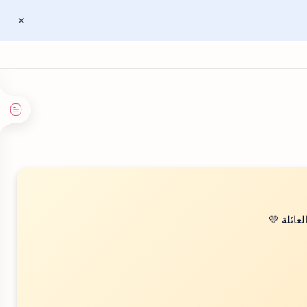
عائلة 💛