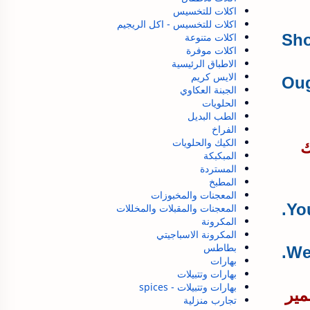
اكلات للتخسيس
اكلات للتخسيس - اكل الريجيم
اكلات متنوعة
اكلات موفرة
الاطباق الرئيسية
الايس كريم
الجبنة العكاوي
الحلويات
الطب البديل
الفراخ
الكيك والحلويات
ك
المبكبكة
المستردة
المطبخ
المعجنات والمخبوزات
Yo
المعجنات والمقبلات والمخللات
المكرونة
المكرونة الاسباجيتي
بطاطس
We
بهارات
بهارات وتتبيلات
بهارات وتتبيلات - spices
مير
تجارب منزلية