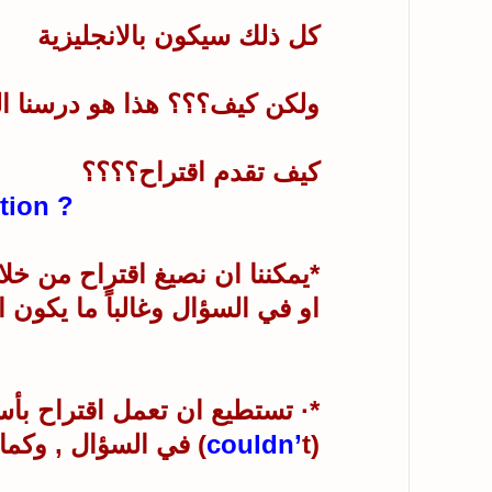
كل ذلك سيكون بالانجليزية
ولكن كيف؟؟؟ هذا هو درسنا ال
كيف تقدم اقتراح؟؟؟؟
How to Making Suggestion
?
*يمكننا ان نصيغ اقتراح من خل
او في السؤال وغالباً ما يكون ا
*· تستطيع ان تعمل اقتراح بأس
(
t) في السؤال , وكما في الامثلة التالية ...
couldn’