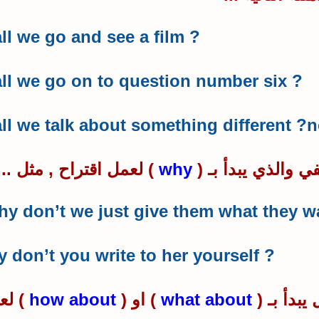
Shall we go and see a film
?
Shall we go on to question number six
?
ll we talk about something different
?
n
ي والذي يبدأ بـ (
why
) لعمل اقتراح , مثل ..
y don’t we just give them what they wa
Why don’t you write to her yourself
?
يبدأ بـ (
what about
) او (
how about
) لع