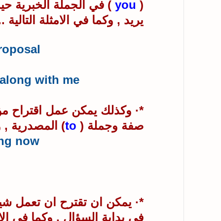
(
you
) في الجملة الخبرية ح
يريد , وكما في الامثلة التالية ..
roposal.
along with me.
*· وكذلك يمكن عمل اقتراح مؤ
صفة وجملة
(
to
) المصدرية , و
ing now.
*· يمكن ان تقترح ان تعمل شيئ
في بداية السؤال , وكما في الامث