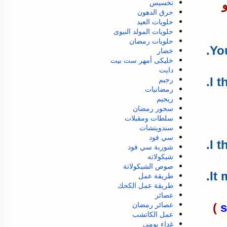
تخسيس
حرق الدهون
حلويات العيد
حلويات المولد النبوى
حلويات رمضان
Yo
خضار
خليكى أمهر ست بيت
دايت
رجيم
I 
رمضانيات
ريجيم
سحور رمضان
سلطات ومقبلات
سندويتشات
سي فود
I t
شوربة سي فود
شيكولاته
صوص الشيكولاتة
It 
طريقة عمل
طريقة عمل الكحك
عصائر
عصائر رمضان
)
s
عمل الكاتشب
غداء يومي