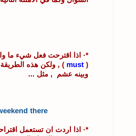
*· اذا اقترحت فعل شيء ما وار
(
must
) , ولكن هذه الطريق
وبينه عشم , مثل ...
weekend there.
*· اذا اردت ان تستعمل اقتراح