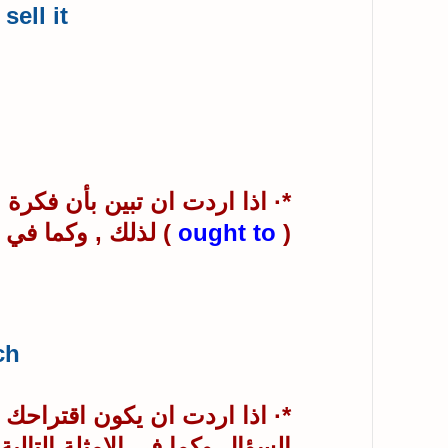
ell it.
*· اذا اردت ان تبين بأن فكرة
(
ought to
) لذلك , وكما في ال
h.
*· اذا اردت ان يكون اقتراحك اك
السؤال وكما في الامثلة التالية 