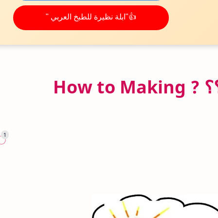
👍"ابلة نظيرة للطبخ العربي "
كيف تقدم اقتراح؟؟؟؟ ? How to Making