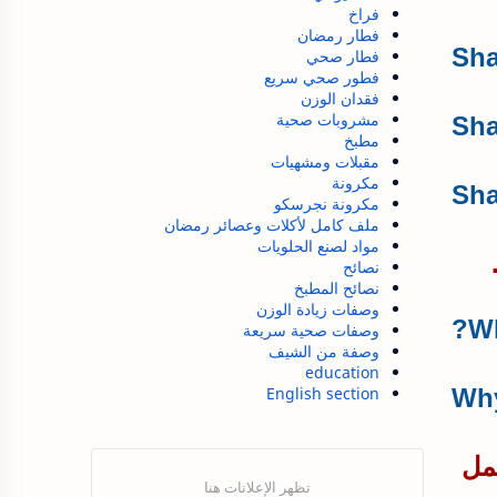
فراخ
فطار رمضان
فطار صحي
فطور صحي سريع
فقدان الوزن
مشروبات صحية
مطبخ
مقبلات ومشهيات
مكرونة
Sha
مكرونة نجرسكو
ملف كامل لأكلات وعصائر رمضان
مواد لصنع الحلويات
.
نصائح
نصائح المطبخ
وصفات زيادة الوزن
Wh
وصفات صحية سريعة
وصفة من الشيف
education
English section
مل