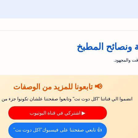
ونصائح المطبخ
قت والمجهود.
📢 تابعونا للمزيد من الوصفات
انضموا الي قناتنا "اكل دوت نت" وتابعوا صفحتنا علشان تكونوا جزء من ال
▶ اشتركي في قناة اليوتيوب
👍 تابعي صفحتنا على فيسبوك"اكل دوت نت"