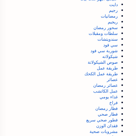
دايت
رجيم
رمضانيات
ريجيم
سحور رمضان
سلطات ومقبلات
سندويتشات
سي فود
شوربة سي فود
شيكولاته
صوص الشيكولاتة
طريقة عمل
طريقة عمل الكحك
عصائر
عصائر رمضان
عمل الكاتشب
غداء يومي
فراخ
فطار رمضان
فطار صحي
فطور صحي سريع
فقدان الوزن
مشروبات صحية