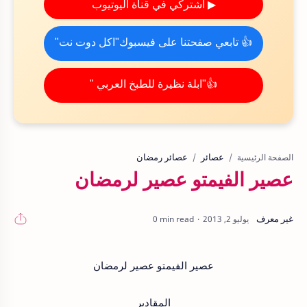
▶ اشتركي في قناة اليوتيوب
👍 تابعي صفحتنا على فيسبوك"اكل دوت نت"
👍"ابلة نظيرة للطبخ العربي "
عصائر
عصائر رمضان
الصفحة الرئيسية
عصير الفيمتو عصير لرمضان
0 min read
عصير الفيمتو عصير لرمضان
المقادير