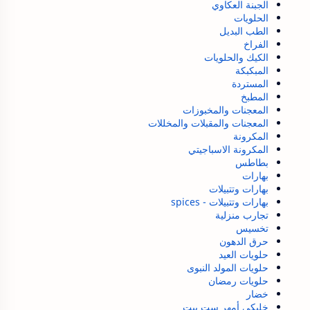
الجبنة العكاوي
الحلويات
الطب البديل
الفراخ
الكيك والحلويات
المبكبكة
المستردة
المطبخ
المعجنات والمخبوزات
المعجنات والمقبلات والمخللات
المكرونة
المكرونة الاسباجيتي
بطاطس
بهارات
بهارات وتتبيلات
بهارات وتتبيلات - spices
تجارب منزلية
تخسيس
حرق الدهون
حلويات العيد
حلويات المولد النبوى
حلويات رمضان
خضار
خليكى أمهر ست بيت