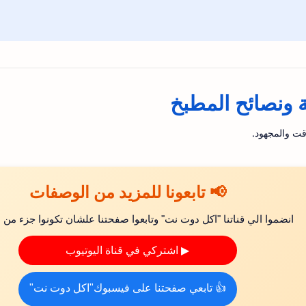
ونصائح المطبخ
قت والمجهود.
📢 تابعونا للمزيد من الوصفات
انضموا الي قناتنا "اكل دوت نت" وتابعوا صفحتنا علشان تكونوا جزء من ال
▶ اشتركي في قناة اليوتيوب
👍 تابعي صفحتنا على فيسبوك"اكل دوت نت"