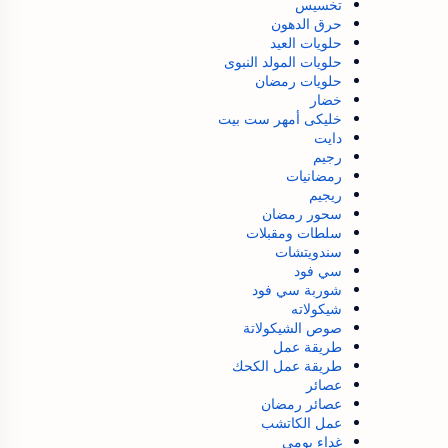
تخسيس
حرق الدهون
حلويات العيد
حلويات المولد النبوى
حلويات رمضان
خضار
خليكى أمهر ست بيت
دايت
رجيم
رمضانيات
ريجيم
سحور رمضان
سلطات ومقبلات
سندويتشات
سي فود
شوربة سي فود
شيكولاته
صوص الشيكولاتة
طريقة عمل
طريقة عمل الكحك
عصائر
عصائر رمضان
عمل الكاتشب
غداء يومي