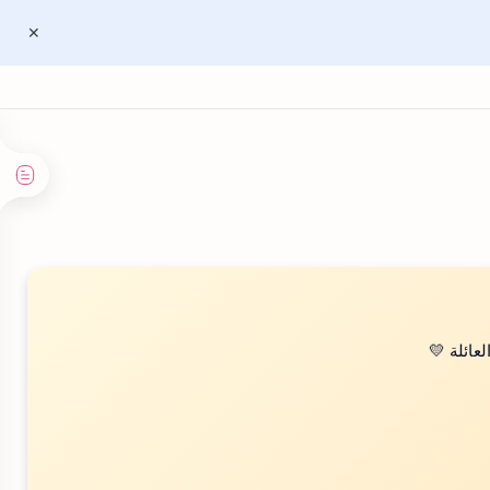
عائلة 💛