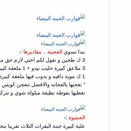
نبدا نسوي
العجينة
..
مقاديرها
:-
3 ك طحين و تقول لكم اختي لازم حق مطاحن الكويت
3 ملاعق كبيرة حليب نيدو + 1 ملعقة كبيرة سكر + رشة ملح + بيالة شاهي زيت زيتون
1 ك مويه دافيه و نذوب فيها ملعقة كبيرة خميرة فورية
" نعجنها بالعجانه والافضل تنعجن كويس ب
نغطيها بفوطه نظيفة مبلولة شوي و نترك
الحشوة
:-
علبة كبيرة جبنة البقرات الثلاث تقريبا بنحت