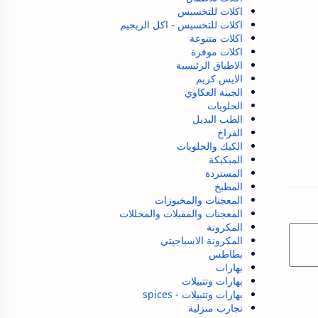
اكلات للتخسيس
اكلات للتخسيس - اكل الريجيم
اكلات متنوعة
اكلات موفرة
الاطباق الرئيسية
الايس كريم
الجبنة العكاوي
الحلويات
الطب البديل
الفراخ
الكيك والحلويات
المبكبكة
المستردة
المطبخ
المعجنات والمخبوزات
المعجنات والمقبلات والمخللات
المكرونة
المكرونة الاسباجيتي
بطاطس
بهارات
بهارات وتتبيلات
بهارات وتتبيلات - spices
تجارب منزلية