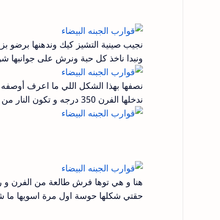
نجيب صينية التشيز كيك وندهنها برضو بزيت
ونبدا ناخذ كل حبة ونرش على جوانبها شو
نصفها بهذا الشكل اللي ما اعرف أوصفه 
ندخلها الفرن 350 درجه و تكون النار من تحت لما تتحمر نقلب الحراره من فوق الين ما تاخذ لون يخقق
هنا و هي توها فرش طالعة من الفرن و ر
حقتي شكلها حوسة اول مرة اسويها ما 