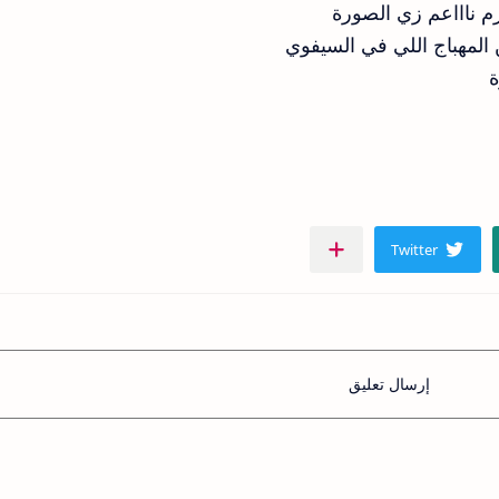
م ناااعم زي الصورة
 المهباج اللي في السيفوي
ة
إرسال تعليق