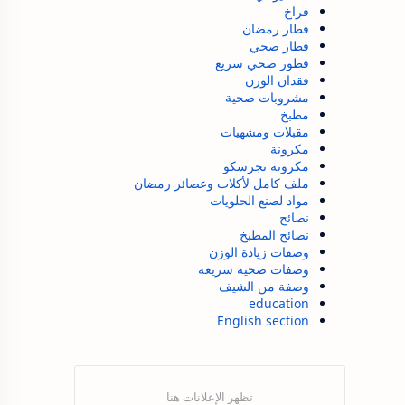
فراخ
فطار رمضان
فطار صحي
فطور صحي سريع
فقدان الوزن
مشروبات صحية
مطبخ
مقبلات ومشهيات
مكرونة
مكرونة نجرسكو
ملف كامل لأكلات وعصائر رمضان
مواد لصنع الحلويات
نصائح
نصائح المطبخ
وصفات زيادة الوزن
وصفات صحية سريعة
وصفة من الشيف
education
English section