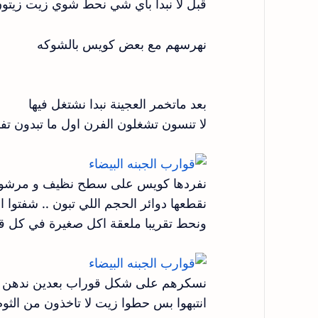
قبل لا نبدا بأي شي نحط شوي زيت زيتون + 2 فص ثوم مدقوق ونتركهم ع
نهرسهم مع بعض كويس بالشوكه
بعد ماتخمر العجينة نبدا نشتغل فيها
لا تنسون تشغلون الفرن اول ما تبدون ت
نفردها كويس على سطح نظيف و مرشوش ع
نقطعها دوائر الحجم اللي تبون .. شفتوا القطاعات اللي 3 مع بع
ونحط تقريبا ملعقة اكل صغيرة في كل 
نسكرهم على شكل قوراب بعدين ندهن جوانب
انتبهوا بس حطوا زيت لا تاخذون من الثو