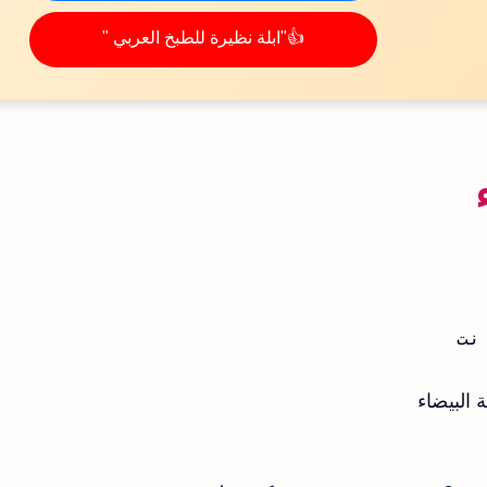
👍"ابلة نظيرة للطبخ العربي "
نت
البيضاء