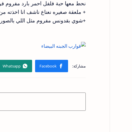
نحط معها حبة فلفل احمر بارد مفروم فر
+ ملعقة صغيره نعناع ناشف انا اخذته من
+شوي بقدونس مفروم مثل اللي بالصور