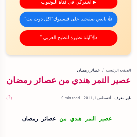
▶ اشتركي في قناة اليوتيوب
👍 تابعي صفحتنا على فيسبوك"اكل دوت نت"
👍"ابلة نظيرة للطبخ العربي "
عصائر رمضان
الصفحة الرئيسية
عصير التمر هندي من عصائر رمضان
0 min read
عصير التمر هندي من
عصائر رمضان