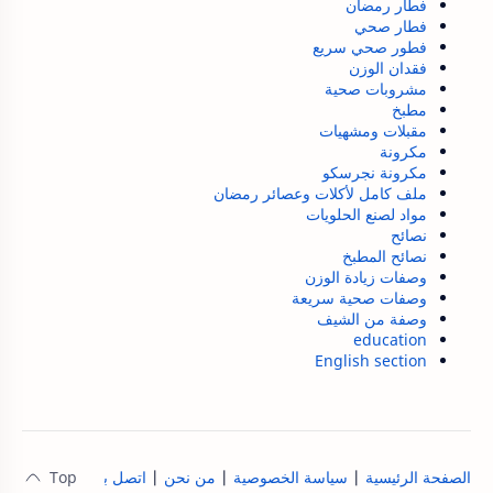
فطار رمضان
فطار صحي
فطور صحي سريع
فقدان الوزن
مشروبات صحية
مطبخ
مقبلات ومشهيات
مكرونة
مكرونة نجرسكو
ملف كامل لأكلات وعصائر رمضان
مواد لصنع الحلويات
نصائح
نصائح المطبخ
وصفات زيادة الوزن
وصفات صحية سريعة
وصفة من الشيف
education
English section
الصفحة الرئيسية
|
سياسة الخصوصية
|
من نحن
|
اتصل بنا