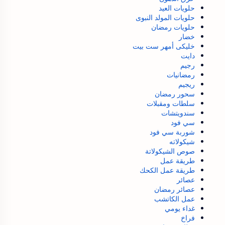
حلويات العيد
حلويات المولد النبوى
حلويات رمضان
خضار
خليكى أمهر ست بيت
دايت
رجيم
رمضانيات
ريجيم
سحور رمضان
سلطات ومقبلات
سندويتشات
سي فود
شوربة سي فود
شيكولاته
صوص الشيكولاتة
طريقة عمل
طريقة عمل الكحك
عصائر
عصائر رمضان
عمل الكاتشب
غداء يومي
فراخ