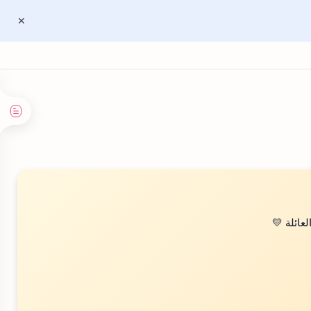
عائلة 💛