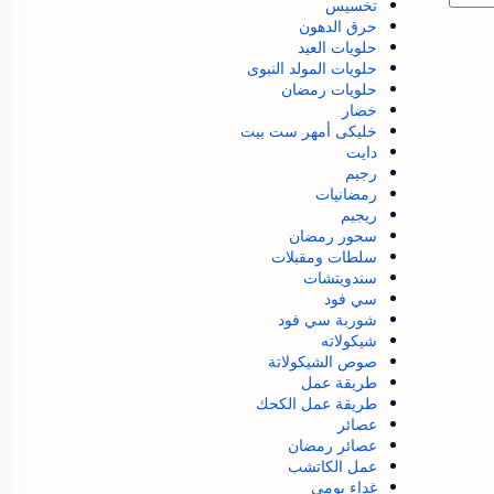
تخسيس
حرق الدهون
حلويات العيد
حلويات المولد النبوى
حلويات رمضان
خضار
خليكى أمهر ست بيت
دايت
رجيم
رمضانيات
ريجيم
سحور رمضان
سلطات ومقبلات
سندويتشات
سي فود
شوربة سي فود
شيكولاته
صوص الشيكولاتة
طريقة عمل
طريقة عمل الكحك
عصائر
عصائر رمضان
عمل الكاتشب
غداء يومي