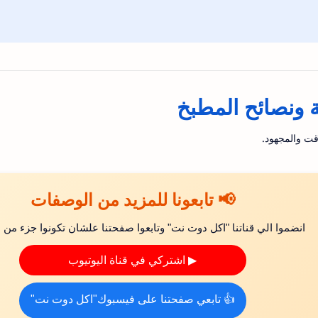
ونصائح المطبخ
قت والمجهود.
📢 تابعونا للمزيد من الوصفات
انضموا الي قناتنا "اكل دوت نت" وتابعوا صفحتنا علشان تكونوا جزء من ال
▶ اشتركي في قناة اليوتيوب
👍 تابعي صفحتنا على فيسبوك"اكل دوت نت"