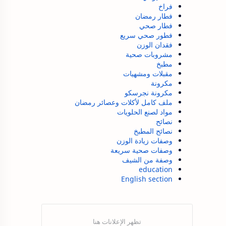
فراخ
فطار رمضان
فطار صحي
فطور صحي سريع
فقدان الوزن
مشروبات صحية
مطبخ
مقبلات ومشهيات
مكرونة
مكرونة نجرسكو
ملف كامل لأكلات وعصائر رمضان
مواد لصنع الحلويات
نصائح
نصائح المطبخ
وصفات زيادة الوزن
وصفات صحية سريعة
وصفة من الشيف
education
English section