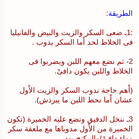
الطريقة
:
:1ـ ضعى السكر والزيت والبيض والفانيليا
فى الخلاط لحد اْما السكر يدوب .
2- ثم نضع معهم اللبن ويضربوا فى
الخلاط واللبن يكون دافىْ.
(اْهم حاجة ندوب السكر والزيت الاْول
عشان اْما نحط اللبن ما يبردش).
3ـ ننخل الدقيق ونضع عليه الخميرة (تكون
الخميرة من الاْول مدوباها مع ملعقة سكر
وماء دافىْ)والبيكنج بودر.