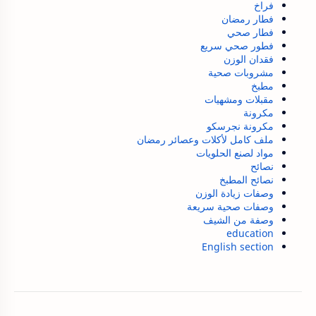
فراخ
فطار رمضان
فطار صحي
فطور صحي سريع
فقدان الوزن
مشروبات صحية
مطبخ
مقبلات ومشهيات
مكرونة
مكرونة نجرسكو
ملف كامل لأكلات وعصائر رمضان
مواد لصنع الحلويات
نصائح
نصائح المطبخ
وصفات زيادة الوزن
وصفات صحية سريعة
وصفة من الشيف
education
English section