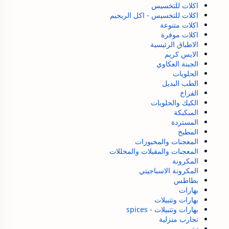
اكلات للتخسيس
اكلات للتخسيس - اكل الريجيم
اكلات متنوعة
اكلات موفرة
الاطباق الرئيسية
الايس كريم
الجبنة العكاوي
الحلويات
الطب البديل
الفراخ
الكيك والحلويات
المبكبكة
المستردة
المطبخ
المعجنات والمخبوزات
المعجنات والمقبلات والمخللات
المكرونة
المكرونة الاسباجيتي
بطاطس
بهارات
بهارات وتتبيلات
بهارات وتتبيلات - spices
تجارب منزلية
تخسيس