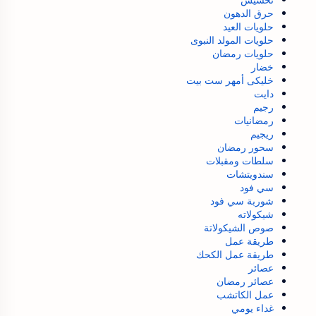
حرق الدهون
حلويات العيد
حلويات المولد النبوى
حلويات رمضان
خضار
خليكى أمهر ست بيت
دايت
رجيم
رمضانيات
ريجيم
سحور رمضان
سلطات ومقبلات
سندويتشات
سي فود
شوربة سي فود
شيكولاته
صوص الشيكولاتة
طريقة عمل
طريقة عمل الكحك
عصائر
عصائر رمضان
عمل الكاتشب
غداء يومي