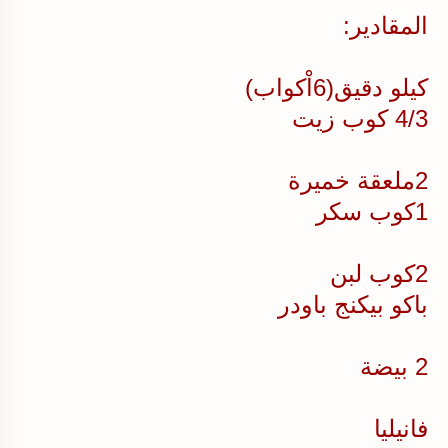
المقادير:
كيلو دقيق(6اْكواب)
4/3 كوب زيت
2ملعقة خميرة
1كوب سكر
2كوب لبن
باكو بيكنج باودر
2 بيضة
فانيليا