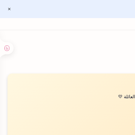
عائلة 💛