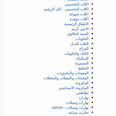
اكلات للتخسيس
اكلات للتخسيس - اكل الريجيم
اكلات متنوعة
اكلات موفرة
الاطباق الرئيسية
الايس كريم
الجبنة العكاوي
الحلويات
الطب البديل
الفراخ
الكيك والحلويات
المبكبكة
المستردة
المطبخ
المعجنات والمخبوزات
المعجنات والمقبلات والمخللات
المكرونة
المكرونة الاسباجيتي
بطاطس
بهارات
بهارات وتتبيلات
بهارات وتتبيلات - spices
تجارب منزلية