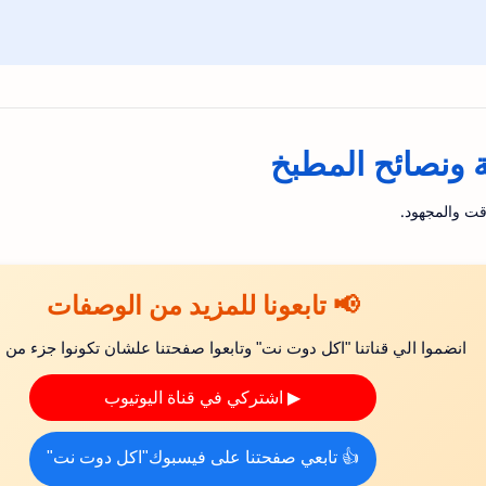
ونصائح المطبخ
قت والمجهود.
📢 تابعونا للمزيد من الوصفات
انضموا الي قناتنا "اكل دوت نت" وتابعوا صفحتنا علشان تكونوا جزء من ال
▶ اشتركي في قناة اليوتيوب
👍 تابعي صفحتنا على فيسبوك"اكل دوت نت"