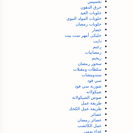
تخسيس
حرق الدهون
حلويات العيد
حلويات المولد النبوى
حلويات رمضان
خضار
خليكى أمهر ست بيت
دايت
رجيم
رمضانيات
ريجيم
سحور رمضان
سلطات ومقبلات
سندويتشات
سي فود
شوربة سي فود
شيكولاته
صوص الشيكولاتة
طريقة عمل
طريقة عمل الكحك
عصائر
عصائر رمضان
عمل الكاتشب
غداء يومي