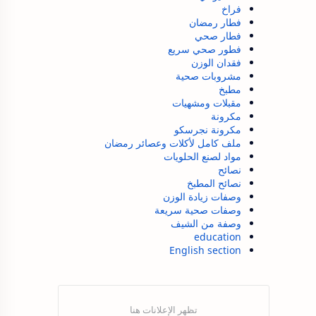
فراخ
فطار رمضان
فطار صحي
فطور صحي سريع
فقدان الوزن
مشروبات صحية
مطبخ
مقبلات ومشهيات
مكرونة
مكرونة نجرسكو
ملف كامل لأكلات وعصائر رمضان
مواد لصنع الحلويات
نصائح
نصائح المطبخ
وصفات زيادة الوزن
وصفات صحية سريعة
وصفة من الشيف
education
English section