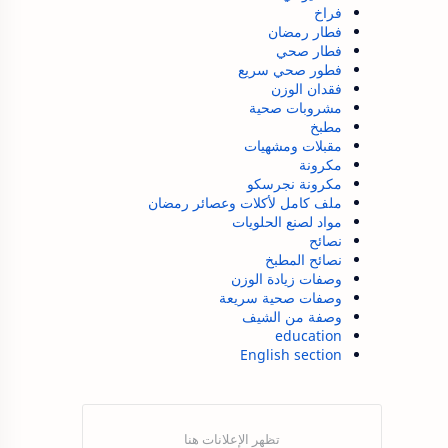
فراخ
فطار رمضان
فطار صحي
فطور صحي سريع
فقدان الوزن
مشروبات صحية
مطبخ
مقبلات ومشهيات
مكرونة
مكرونة نجرسكو
ملف كامل لأكلات وعصائر رمضان
مواد لصنع الحلويات
نصائح
نصائح المطبخ
وصفات زيادة الوزن
وصفات صحية سريعة
وصفة من الشيف
education
English section