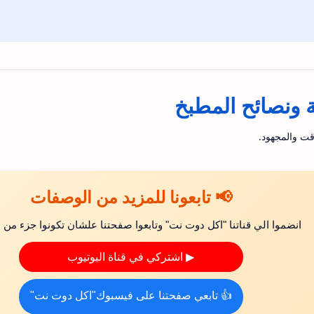
ونصائح المطبخ
قت والمجهود.
📢 تابعونا للمزيد من الوصفات
انضموا الي قناتنا "اكل دوت نت" وتابعوا صفحتنا علشان تكونوا جزء من ال
▶ اشتركي في قناة اليوتيوب
👍 تابعي صفحتنا على فيسبوك"اكل دوت نت"