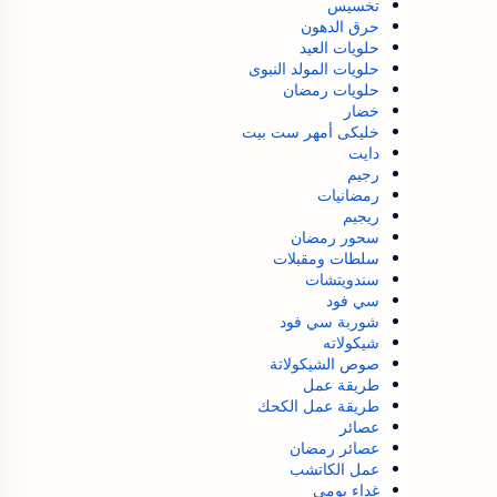
تخسيس
حرق الدهون
حلويات العيد
حلويات المولد النبوى
حلويات رمضان
خضار
خليكى أمهر ست بيت
دايت
رجيم
رمضانيات
ريجيم
سحور رمضان
سلطات ومقبلات
سندويتشات
سي فود
شوربة سي فود
شيكولاته
صوص الشيكولاتة
طريقة عمل
طريقة عمل الكحك
عصائر
عصائر رمضان
عمل الكاتشب
غداء يومي