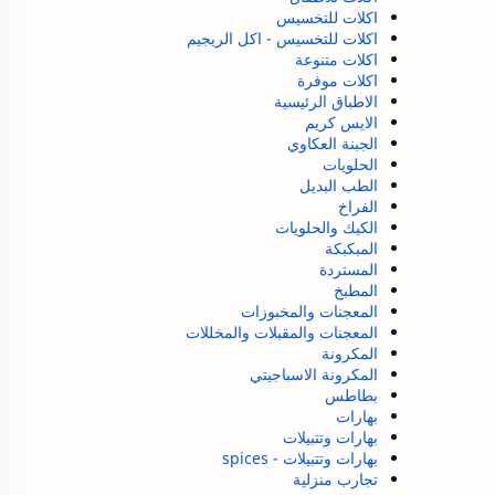
اكلات للتخسيس
اكلات للتخسيس - اكل الريجيم
اكلات متنوعة
اكلات موفرة
الاطباق الرئيسية
الايس كريم
الجبنة العكاوي
الحلويات
الطب البديل
الفراخ
الكيك والحلويات
المبكبكة
المستردة
المطبخ
المعجنات والمخبوزات
المعجنات والمقبلات والمخللات
المكرونة
المكرونة الاسباجيتي
بطاطس
بهارات
بهارات وتتبيلات
بهارات وتتبيلات - spices
تجارب منزلية