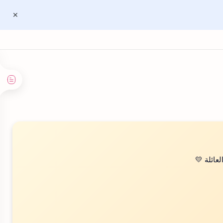
عائلة 💛