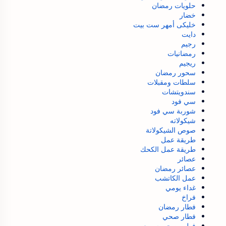
حلويات رمضان
خضار
خليكى أمهر ست بيت
دايت
رجيم
رمضانيات
ريجيم
سحور رمضان
سلطات ومقبلات
سندويتشات
سي فود
شوربة سي فود
شيكولاته
صوص الشيكولاتة
طريقة عمل
طريقة عمل الكحك
عصائر
عصائر رمضان
عمل الكاتشب
غداء يومي
فراخ
فطار رمضان
فطار صحي
فطور صحي سريع