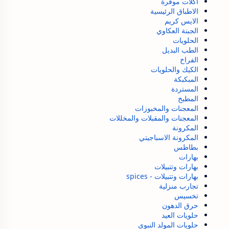
اكلات موفرة
الاطباق الرئيسية
الايس كريم
الجبنة العكاوي
الحلويات
الطب البديل
الفراخ
الكيك والحلويات
المبكبكة
المستردة
المطبخ
المعجنات والمخبوزات
المعجنات والمقبلات والمخللات
المكرونة
المكرونة الاسباجيتي
بطاطس
بهارات
بهارات وتتبيلات
بهارات وتتبيلات - spices
تجارب منزلية
تخسيس
حرق الدهون
حلويات العيد
حلويات المولد النبوى