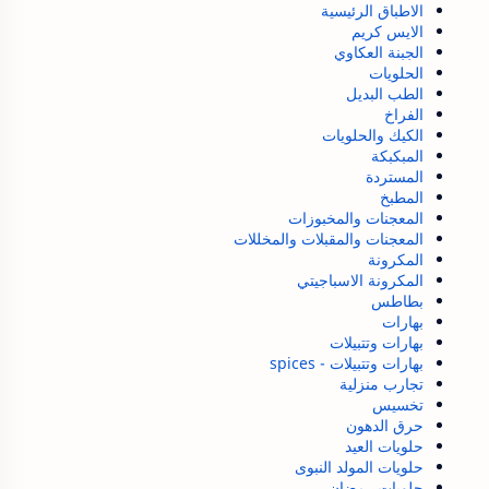
الاطباق الرئيسية
الايس كريم
الجبنة العكاوي
الحلويات
الطب البديل
الفراخ
الكيك والحلويات
المبكبكة
المستردة
المطبخ
المعجنات والمخبوزات
المعجنات والمقبلات والمخللات
المكرونة
المكرونة الاسباجيتي
بطاطس
بهارات
بهارات وتتبيلات
بهارات وتتبيلات - spices
تجارب منزلية
تخسيس
حرق الدهون
حلويات العيد
حلويات المولد النبوى
حلويات رمضان