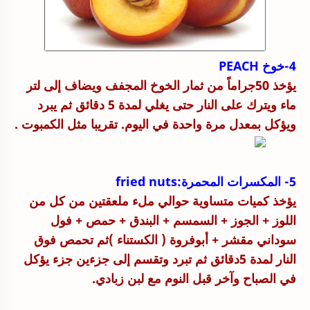
4-خوخ PEACH
يؤخذ 50جراماً من ثمار الخوخ المجفف ويضاف إلى لتر
ماء ويترك على النار حتى يغلي لمدة 5 دقائق ثم يبرد
ويؤكل بمعدل مرة واحدة في اليوم. تقريبا مثل الكمبوت .
5- المكسرات المحمرة:fried nuts
يؤخذ كميات متساوية حوالي ملء ملعقتين من كل من
اللوز + الجوز + السمسم + البندق + حمص + فول
سوداني مقشر + أبوفروة ( الكستناء )ثم تحمص فوق
النار لمدة 5دقائق ثم تبرد وتقسم إلى جزءين جزء يؤكل
في الصباح وآخر قبل النوم مع لبن زبادي.