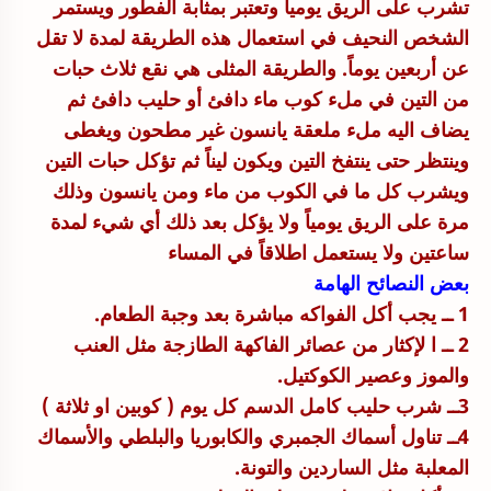
تشرب على الريق يومياً وتعتبر بمثابة الفطور ويستمر
الشخص النحيف في استعمال هذه الطريقة لمدة لا تقل
عن أربعين يوماً. والطريقة المثلى هي نقع ثلاث حبات
من التين في ملء كوب ماء دافئ أو حليب دافئ ثم
يضاف اليه ملء ملعقة يانسون غير مطحون ويغطى
وينتظر حتى ينتفخ التين ويكون ليناً ثم تؤكل حبات التين
ويشرب كل ما في الكوب من ماء ومن يانسون وذلك
مرة على الريق يومياً ولا يؤكل بعد ذلك أي شيء لمدة
ساعتين ولا يستعمل اطلاقاً في المساء
بعض النصائح الهامة
1 ــ يجب أكل الفواكه مباشرة بعد وجبة الطعام.
2 ــ ا لإكثار من عصائر الفاكهة الطازجة مثل العنب
والموز وعصير الكوكتيل.
3ــ شرب حليب كامل الدسم كل يوم ( كوبين او ثلاثة )
4ــ تناول أسماك الجمبري والكابوريا والبلطي والأسماك
المعلبة مثل الساردين والتونة.