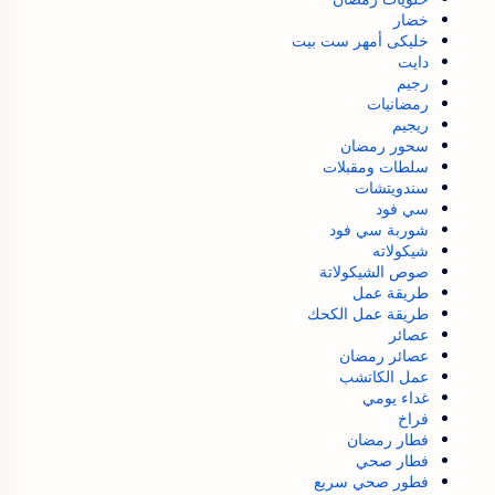
خضار
خليكى أمهر ست بيت
دايت
رجيم
رمضانيات
ريجيم
سحور رمضان
سلطات ومقبلات
سندويتشات
سي فود
شوربة سي فود
شيكولاته
صوص الشيكولاتة
طريقة عمل
طريقة عمل الكحك
عصائر
عصائر رمضان
عمل الكاتشب
غداء يومي
فراخ
فطار رمضان
فطار صحي
فطور صحي سريع