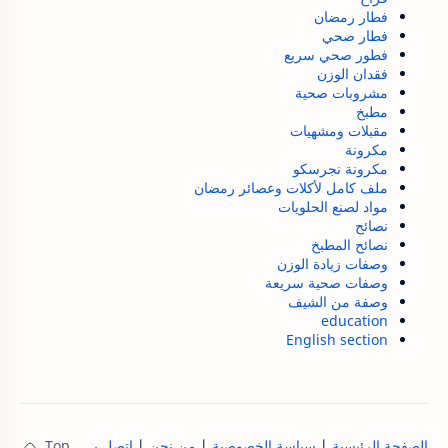
فطار رمضان
فطار صحي
فطور صحي سريع
فقدان الوزن
مشروبات صحية
مطبخ
مقبلات ومشهيات
مكرونة
مكرونة نجرسكو
ملف كامل لأكلات وعصائر رمضان
مواد لصنع الحلويات
نصائح
نصائح المطبخ
وصفات زيادة الوزن
وصفات صحية سريعة
وصفة من الشيف
education
English section
الصفحة الرئيسية
|
سياسة الخصوصية
|
من نحن
|
اتصل بنا