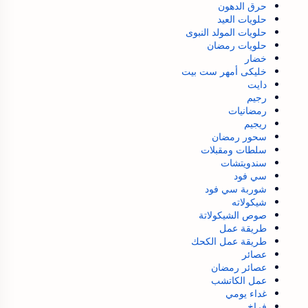
حرق الدهون
حلويات العيد
حلويات المولد النبوى
حلويات رمضان
خضار
خليكى أمهر ست بيت
دايت
رجيم
رمضانيات
ريجيم
سحور رمضان
سلطات ومقبلات
سندويتشات
سي فود
شوربة سي فود
شيكولاته
صوص الشيكولاتة
طريقة عمل
طريقة عمل الكحك
عصائر
عصائر رمضان
عمل الكاتشب
غداء يومي
فراخ