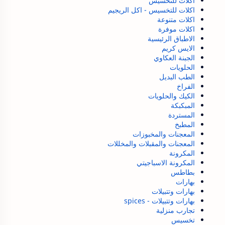
اكلات للتخسيس
اكلات للتخسيس - اكل الريجيم
اكلات متنوعة
اكلات موفرة
الاطباق الرئيسية
الايس كريم
الجبنة العكاوي
الحلويات
الطب البديل
الفراخ
الكيك والحلويات
المبكبكة
المستردة
المطبخ
المعجنات والمخبوزات
المعجنات والمقبلات والمخللات
المكرونة
المكرونة الاسباجيتي
بطاطس
بهارات
بهارات وتتبيلات
بهارات وتتبيلات - spices
تجارب منزلية
تخسيس