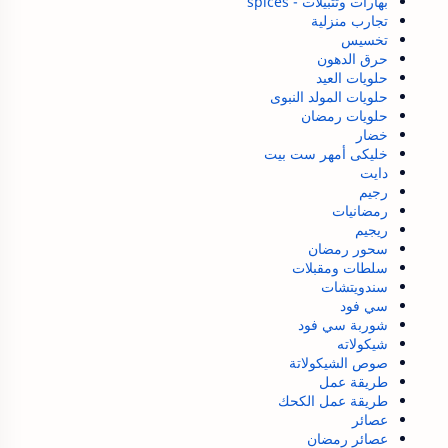
بهارات وتتبيلات - spices
تجارب منزلية
تخسيس
حرق الدهون
حلويات العيد
حلويات المولد النبوى
حلويات رمضان
خضار
خليكى أمهر ست بيت
دايت
رجيم
رمضانيات
ريجيم
سحور رمضان
سلطات ومقبلات
سندويتشات
سي فود
شوربة سي فود
شيكولاته
صوص الشيكولاتة
طريقة عمل
طريقة عمل الكحك
عصائر
عصائر رمضان