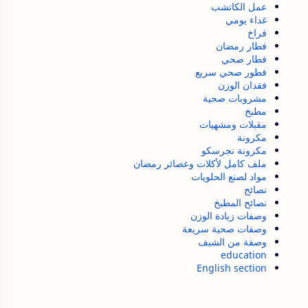
عمل الكاتشب
غداء يومي
فراخ
فطار رمضان
فطار صحي
فطور صحي سريع
فقدان الوزن
مشروبات صحية
مطبخ
مقبلات ومشهيات
مكرونة
مكرونة نجرسكو
ملف كامل لأكلات وعصائر رمضان
مواد لصنع الحلويات
نصائح
نصائح المطبخ
وصفات زيادة الوزن
وصفات صحية سريعة
وصفة من الشيف
education
English section